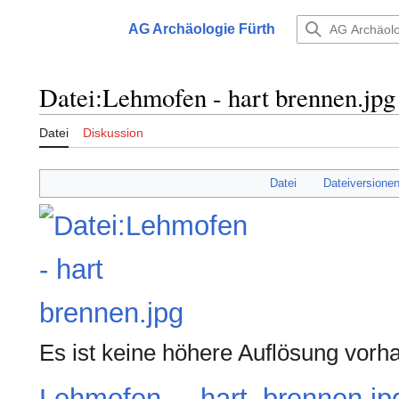
Zum
Inhalt
AG Archäologie Fürth
Hauptmenü
springen
Datei
:
Lehmofen - hart brennen.jpg
Datei
Diskussion
Datei
Dateiversione
Es ist keine höhere Auflösung vorh
Lehmofen_-_hart_brennen.jp