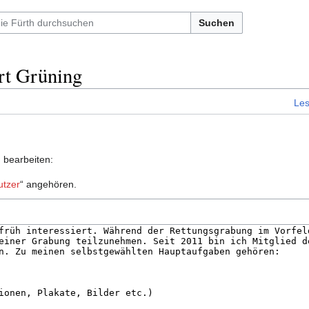
Suchen
rt Grüning
Le
u bearbeiten:
utzer
“ angehören.