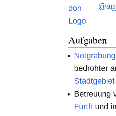
@ag_
Aufgaben
Notgrabun
bedrohter a
Stadtgebiet
Betreuung v
Fürth
und im