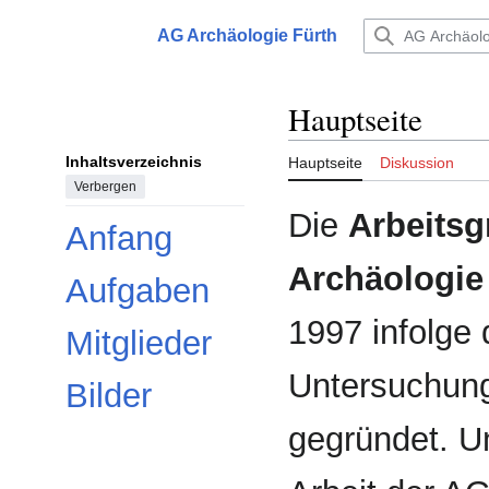
Zum
Inhalt
AG Archäologie Fürth
Hauptmenü
springen
Hauptseite
Inhaltsverzeichnis
Hauptseite
Diskussion
Verbergen
Die
Arbeits
Anfang
Archäologie
Aufgaben
1997 infolge
Mitglieder
Untersuchung
Bilder
gegründet. Un