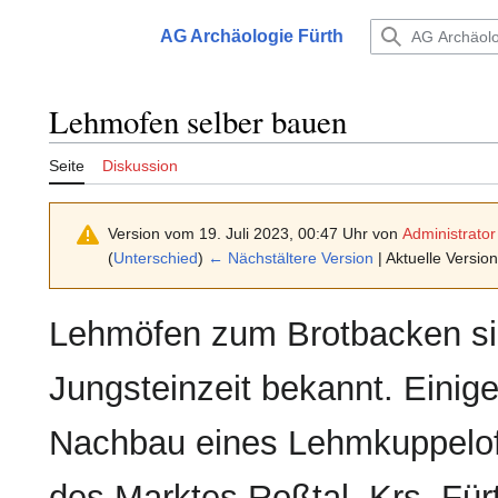
Zum
Inhalt
AG Archäologie Fürth
Hauptmenü
springen
Lehmofen selber bauen
Seite
Diskussion
Version vom 19. Juli 2023, 00:47 Uhr von
Administrator
(
Unterschied
)
← Nächstältere Version
| Aktuelle Versio
Lehmöfen zum Brotbacken sind
Jungsteinzeit bekannt. Einig
Nachbau eines Lehmkuppelof
des Marktes Roßtal, Krs. Fürt